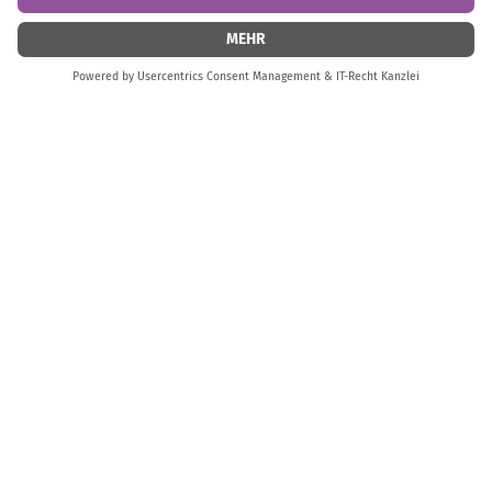
FAQ
Kundenbewertungen
Online-Widerrufsformular
SEHR GUT
4.76 / 5.00
Pflege
Größenberatung
Zahlung & Versand
Versand nach Deutschland und Österreich
Deine Empfehlung