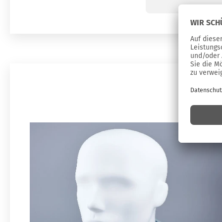
Silvia Hlinik, I
Da