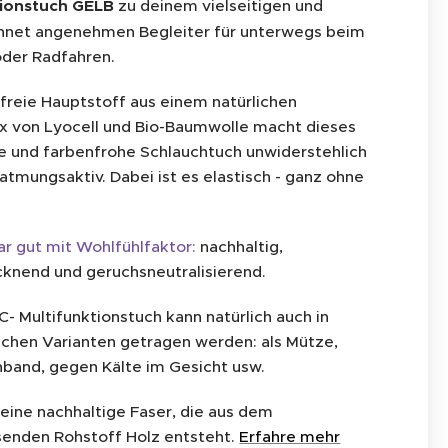
tionstuch GELB
zu deinem vielseitigen und
hnet angenehmen Begleiter für unterwegs beim
der Radfahren.
kfreie Hauptstoff aus einem natürlichen
x von Lyocell und Bio-Baumwolle macht dieses
e und farbenfrohe Schlauchtuch unwiderstehlich
atmungsaktiv. Dabei ist es elastisch - ganz ohne
r gut mit Wohlfühlfaktor:
nachhaltig,
cknend und geruchsneutralisierend.
 Multifunktionstuch kann natürlich auch in
ichen Varianten getragen werden: als Mütze,
rnband, gegen Kälte im Gesicht usw.
t eine nachhaltige Faser, die aus dem
enden Rohstoff Holz entsteht.
Erfahre mehr