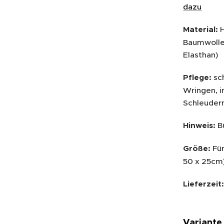
dazu
Material:
H
Baumwolle
Elasthan)
Pflege:
sc
Wringen, 
Schleudern
Hinweis:
B
Größe:
Für
50 x 25cm)
Lieferzeit
Variante