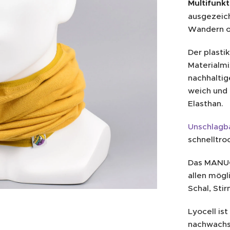
Multifunk
ausgezeic
Wandern o
Der plasti
Materialmi
nachhaltig
weich und 
Elasthan.
Unschlagba
schnelltro
Das MANUC-
allen mögl
Schal, Sti
ssic und kids im Vergleich
tionstuch gelb
Lyocell is
nachwachs