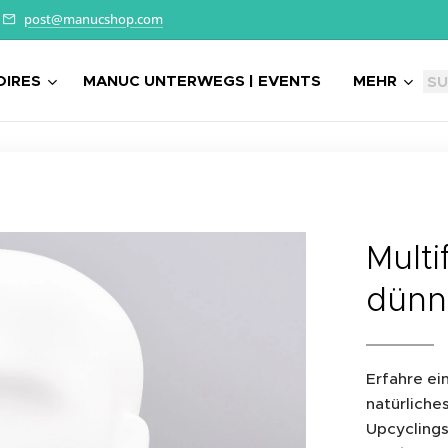
post@manucshop.com
OIRES
MANUC UNTERWEGS | EVENTS
MEHR
Multi
dünn
Erfahre ei
natürliche
Upcycling