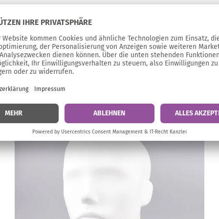
n Buderäcker 20, 71686 Remseck, post@manucshop.com
s MANUC-MuFu in weiteren Far
Letzte Stücke in dieser Farbe