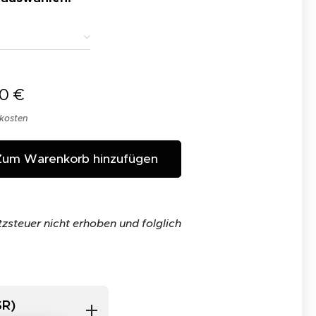
00
€
dkosten
Zum Warenkorb hinzufügen
zsteuer nicht erhoben und folglich
SR)